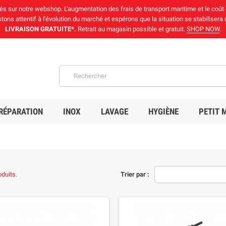
chés sur notre webshop. L'augmentation des frais de transport maritime et le coût
ons attentif à l'évolution du marché et espérons que la situation se stabilisera
LIVRAISON GRATUITE*.
Retrait au magasin possible et gratuit.
SHOP NOW
.
RÉPARATION
INOX
LAVAGE
HYGIÈNE
PETIT 
oduits.
Trier par :