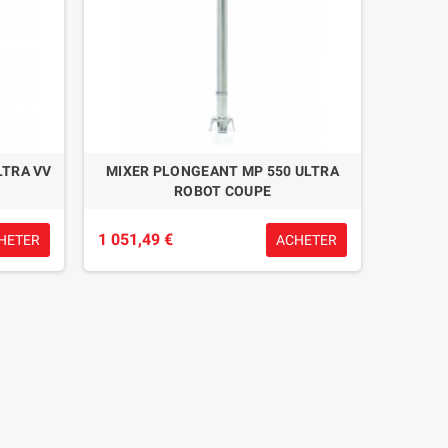
LTRA VV
MIXER PLONGEANT MP 550 ULTRA
ROBOT COUPE
1 051,49 €
HETER
ACHETER
CHARGEUR 12 LAMPES ASTREO
LAMPE DE TABLE LED CUIV
ASTREO PLISSE
24,56 €
44,29 €