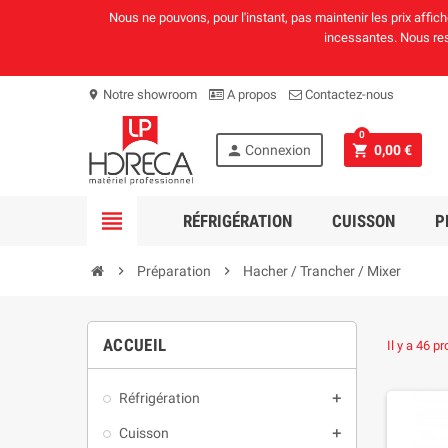
Nous ne pouvons, pour l'instant, pas maintenir les prix affi
incessantes. Nous rest
Notre showroom
A propos
Contactez-nous
location_on
0
person
shopping_cart
Connexion
0,00 €
view_headline
RÉFRIGÉRATION
CUISSON
P
chevron_right
Préparation
chevron_right
Hacher / Trancher / Mixer
ACCUEIL
Il y a 46 pr
Réfrigération
add
Cuisson
add