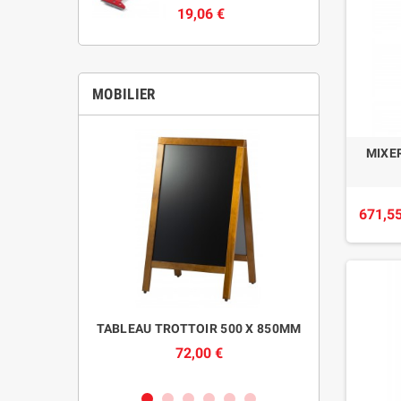
19,06 €
MOBILIER
MIXE
671,55
ED NOIR
TABLEAU TROTTOIR 500 X 850MM
CHAUF
SSE
R
72,00 €