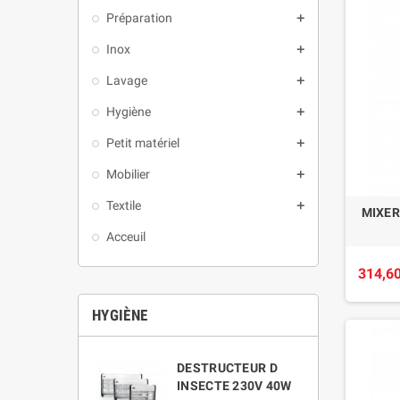
Préparation
add
Inox
add
Lavage
add
Hygiène
add
Petit matériel
add
Mobilier
add
Textile
add
MIXER
Acceuil
314,60
HYGIÈNE
DESTRUCTEUR D
INSECTE 230V 40W