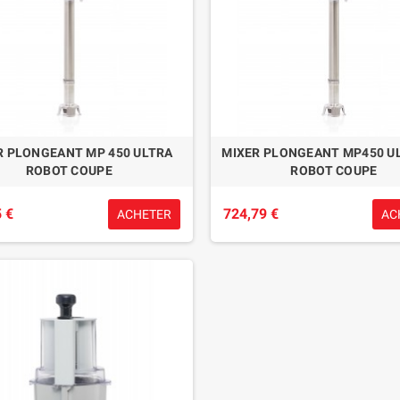
R PLONGEANT MP 450 ULTRA
MIXER PLONGEANT MP450 U
ROBOT COUPE
ROBOT COUPE
 €
724,79 €
ACHETER
AC
FAGE DE PATIO
LAMPE DE TABLE LED BLANC
ETRACTABLE
ASTREO PLISSE
402,33 €
44,29 €