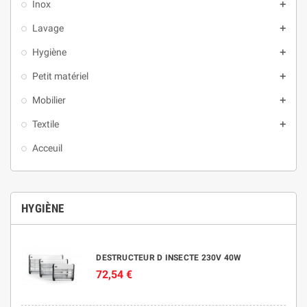
Inox
add
Lavage
add
Hygiène
add
Petit matériel
add
Mobilier
add
Textile
add
Acceuil
HYGIÈNE
DESTRUCTEUR D INSECTE 230V 40W
72,54 €