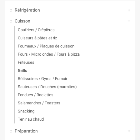
Réfrigération
add
Cuisson
remove
Gaufriers / Crêpières
Cuiseurs à pâtes et riz
Fourneaux / Plaques de cuisson
Fours / Micro ondes / Fours à pizza
Friteuses
Grills
Rôtissoires / Gyros / Fumoir
Sauteuses / Douches (marmites)
Fondues / Raclettes
Salamandres / Toasters
Snacking
Tenir au chaud
Préparation
add