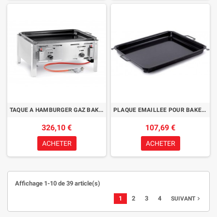
TAQUE A HAMBURGER GAZ BAKE-MASTER MAXI
PLAQUE EMAILLEE POUR BAKE MASTER MAXI 650 X 540MM
326,10 €
107,69 €
ACHETER
ACHETER
Affichage 1-10 de 39 article(s)
1
2
3
4
navigate_next
SUIVANT