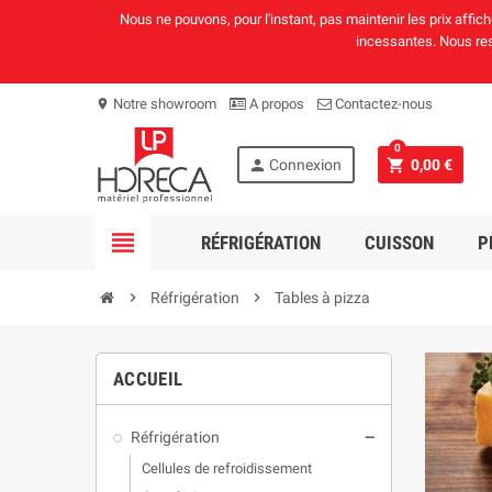
Nous ne pouvons, pour l'instant, pas maintenir les prix affi
incessantes. Nous rest
Notre showroom
A propos
Contactez-nous
location_on
0
person
shopping_cart
Connexion
0,00 €
view_headline
RÉFRIGÉRATION
CUISSON
P
chevron_right
Réfrigération
chevron_right
Tables à pizza
ACCUEIL
Réfrigération
remove
Cellules de refroidissement