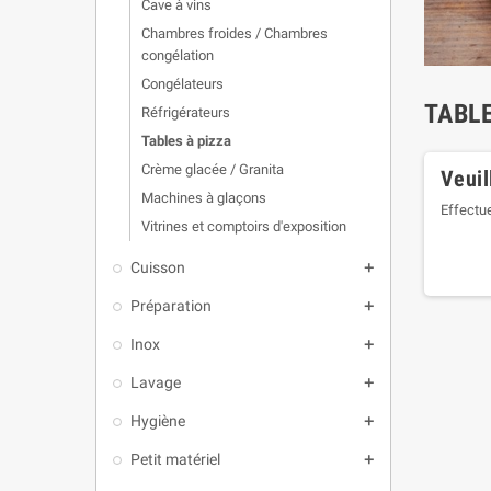
Cave à vins
Chambres froides / Chambres
congélation
Congélateurs
TABLE
Réfrigérateurs
Tables à pizza
Crème glacée / Granita
Veuil
Machines à glaçons
Effectu
Vitrines et comptoirs d'exposition
Cuisson
add
Préparation
add
Inox
add
Lavage
add
Hygiène
add
Petit matériel
add