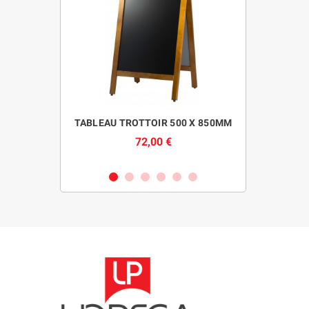
ED NOIR
TABLEAU TROTTOIR 500 X 850MM
CHAUF
SSE
R
72,00 €