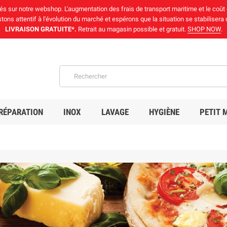
chés sur notre webshop. L'augmentation des frais de transport maritime et le coût
ons attentif à l'évolution du marché et espérons que la situation se stabilisera
LIVRAISON GRATUITE*.
Retrait au magasin possible et gratuit.
SHOP NOW
.
RÉPARATION
INOX
LAVAGE
HYGIÈNE
PETIT 