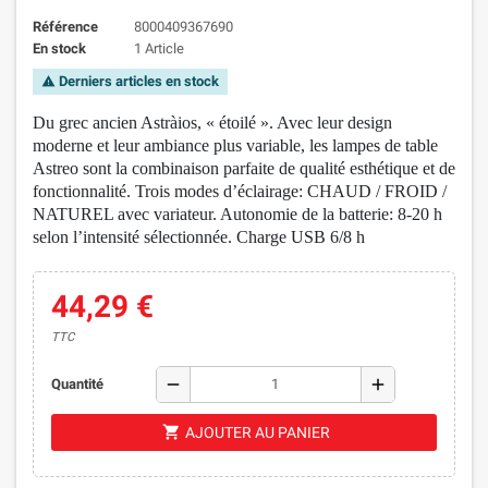
Référence
8000409367690
En stock
1 Article
Derniers articles en stock
warning
Du grec ancien Astràios, « étoilé ». Avec leur design
moderne et leur ambiance plus variable, les lampes de table
Astreo sont la combinaison parfaite de qualité esthétique et de
fonctionnalité. Trois modes d’éclairage: CHAUD / FROID /
NATUREL avec variateur. Autonomie de la batterie: 8-20 h
selon l’intensité sélectionnée. Charge USB 6/8 h
44,29 €
TTC
remove
add
Quantité
shopping_cart
AJOUTER AU PANIER