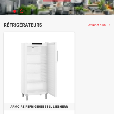
SHOP NOW
RÉFRIGÉRATEURS
Afficher plus
trending_flat
ARMOIRE REFRIGEREE 586L LIEBHERR