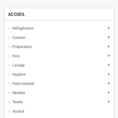
ACCUEIL
Réfrigération
add
Cuisson
add
Préparation
add
Inox
add
Lavage
add
Hygiène
add
Petit matériel
add
Mobilier
add
Textile
add
Acceuil