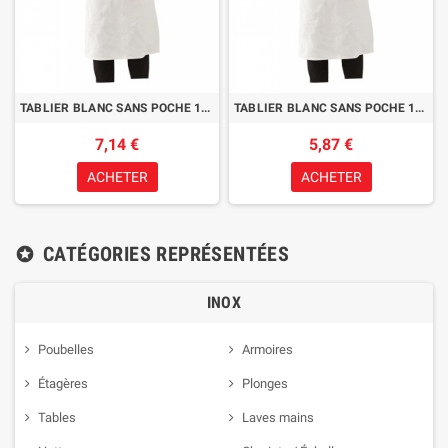
TABLIER BLANC SANS POCHE 100CM
TABLIER BLANC SANS POCHE 100 X H50CM
7,14 €
5,87 €
ACHETER
ACHETER
CATÉGORIES REPRÉSENTÉES
stars
INOX
Poubelles
Armoires
Étagères
Plonges
Tables
Laves mains