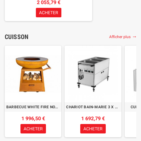
2 055,79 €
ACHETER
CUISSON
Afficher plus
trending_flat
BARBECUE WHITE FIRE NOMAD ACIER CORTEN
CHARIOT BAIN-MARIE 3 X GN 1/1
CUISE
1 996,50 €
1 692,79 €
ACHETER
ACHETER