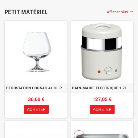
PETIT MATÉRIEL
Afficher plus
trending_flat
DEGUSTATION COGNAC 41 CL PAR 6
BAIN-MARIE ELECTRIQUE 1.7L BLANC
36,60 €
127,05 €
ACHETER
ACHETER