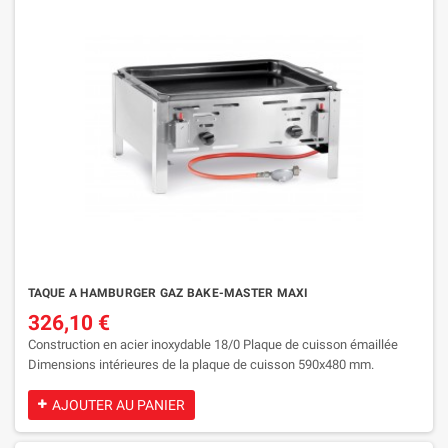
TAQUE A HAMBURGER GAZ BAKE-MASTER MAXI
326,10 €
Construction en acier inoxydable 18/0 Plaque de cuisson émaillée
Dimensions intérieures de la plaque de cuisson 590x480 mm.
Allumage électronique et thermocouple Muni d’un tuyau à gaz et d’un
détendeur Utilisable avec du gaz en bouteille (butane et propane)
AJOUTER AU PANIER
Consommation: 0,430 m³/h