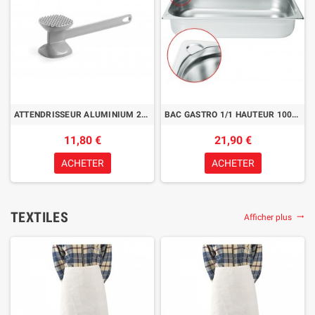
ATTENDRISSEUR ALUMINIUM 230MM
BAC GASTRO 1/1 HAUTEUR 100MM
11,80 €
21,90 €
ACHETER
ACHETER
TEXTILES
Afficher plus
trending_flat