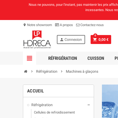
Nous ne pouvons, pour l'instant, pas maintenir les prix affi
incessantes. Nous rest
Notre showroom
A propos
Contactez-nous
location_on
0
person
shopping_cart
Connexion
0,00 €
view_headline
RÉFRIGÉRATION
CUISSON
P
chevron_right
Réfrigération
chevron_right
Machines à glaçons
ACCUEIL
Réfrigération
remove
Cellules de refroidissement