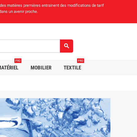
 des matières premières entrainent des modifications de tarif
 dans un avenir proche.
search
PRO
PRO
MATÉRIEL
MOBILIER
TEXTILE