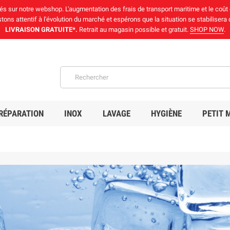
chés sur notre webshop. L'augmentation des frais de transport maritime et le coût
ons attentif à l'évolution du marché et espérons que la situation se stabilisera
LIVRAISON GRATUITE*.
Retrait au magasin possible et gratuit.
SHOP NOW
.
RÉPARATION
INOX
LAVAGE
HYGIÈNE
PETIT 