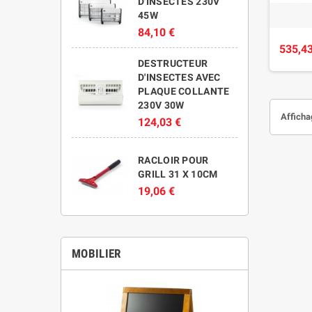
D'INSECTES 230V
45W
84,10 €
535,43
DESTRUCTEUR
D'INSECTES AVEC
PLAQUE COLLANTE
230V 30W
Affichag
124,03 €
RACLOIR POUR
GRILL 31 X 10CM
19,06 €
MOBILIER