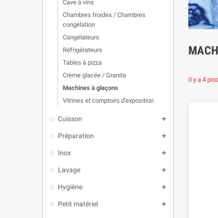
Cave à vins
Chambres froides / Chambres
congélation
Congélateurs
MACH
Réfrigérateurs
Tables à pizza
Crème glacée / Granita
Il y a 4 pro
Machines à glaçons
Vitrines et comptoirs d'exposition
Cuisson
add
Préparation
add
Inox
add
Lavage
add
Hygiène
add
Petit matériel
add