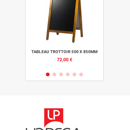
ED NOIR
TABLEAU TROTTOIR 500 X 850MM
CHAUF
SSE
R
72,00 €