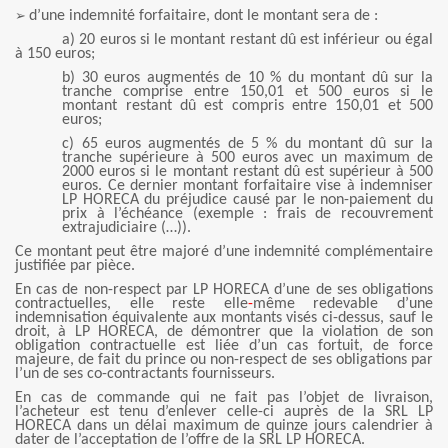
➢
d’une indemnité forfaitaire, dont le montant sera de :
a) 20 euros si le montant restant dû est inférieur ou égal
à 150 euros;
b) 30 euros augmentés de 10 % du montant dû sur la
tranche comprise entre 150,01 et 500 euros si le
montant restant dû est compris entre 150,01 et 500
euros;
c) 65 euros augmentés de 5 % du montant dû sur la
tranche supérieure à 500 euros avec un maximum de
2000 euros si le montant restant dû est supérieur à 500
euros. Ce dernier montant forfaitaire vise à indemniser
LP HORECA du préjudice causé par le non-paiement du
prix à l’échéance (exemple : frais de recouvrement
extrajudiciaire (…)).
Ce montant peut être majoré d’une indemnité complémentaire
justifiée par pièce.
En cas de non-respect par LP HORECA d’une de ses obligations
contractuelles, elle reste elle
-
même redevable d’une
indemnisation équivalente aux montants visés ci-dessus, sauf le
droit, à LP HORECA, de démontrer que la violation de son
obligation contractuelle est liée d’un cas fortuit, de force
majeure, de fait du prince ou non-respect de ses obligations par
l’un de ses co-contractants fournisseurs.
En cas de commande qui ne fait pas l’objet de livraison,
l’acheteur est tenu d’enlever celle-ci auprès de la SRL LP
HORECA dans un délai maximum de quinze jours calendrier à
dater de l’acceptation de l’offre de la SRL LP HORECA.