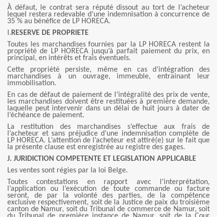
À défaut, le contrat sera réputé dissout au tort de l’acheteur
lequel restera redevable d’une indemnisation à concurrence de
35 % au bénéfice de LP HORECA.
I.
RESERVE DE PROPRIETE
Toutes les marchandises fournies par la LP HORECA restent la
propriété de LP HORECA jusqu’à parfait paiement du prix, en
principal, en intérêts et frais éventuels.
Cette propriété persiste, même en cas d’intégration des
marchandises à un ouvrage, immeuble, entrainant leur
immobilisation.
En cas de défaut de paiement de l’intégralité des prix de vente,
les marchandises doivent être restituées à première demande,
laquelle peut intervenir dans un délai de huit jours à dater de
l’échéance de paiement.
La restitution des marchandises s’effectue aux frais de
l’acheteur et sans préjudice d’une indemnisation complète de
LP HORECA. L’attention de l’acheteur est attiré(e) sur le fait que
la présente clause est enregistrée au registre des gages.
J. JURIDICTION COMPETENTE ET LEGISLATION APPLICABLE
Les ventes sont régies par la loi Belge.
Toutes contestations en rapport avec l’interprétation,
l’application ou l’exécution de toute commande ou facture
seront, de par la volonté des parties, de la compétence
exclusive respectivement, soit de la Justice de paix du troisième
canton de Namur, soit du Tribunal de commerce de Namur, soit
du Tribunal de première instance de Namur, soit de la Cour