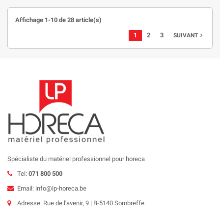
Affichage 1-10 de 28 article(s)
1
2
3
navigate_next
SUIVANT
Spécialiste du matériel professionnel pour horeca
Tel:
071 800 500
Email: info@lp-horeca.be
Adresse: Rue de l'avenir, 9 | B-5140 Sombreffe