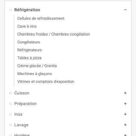
Réfrigération
remove
Cellules de refroidissement
Cave à vins
Chambres froides / Chambres congélation
Congélateurs
Réfrigérateurs
Tables à pizza
Crème glacée / Granita
Machines à glaçons
Vitrines et comptoirs d'exposition
Cuisson
add
Préparation
add
Inox
add
Lavage
add
Hygiène
add