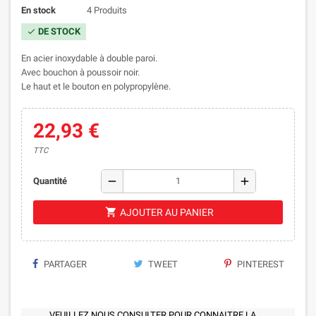
En stock
4 Produits
DE STOCK
check
En acier inoxydable à double paroi.
Avec bouchon à poussoir noir.
Le haut et le bouton en polypropylène.
22,93 €
TTC
remove
add
Quantité
shopping_cart
AJOUTER AU PANIER
PARTAGER
TWEET
PINTEREST
VEUILLEZ NOUS CONSULTER POUR CONNAITRE LA