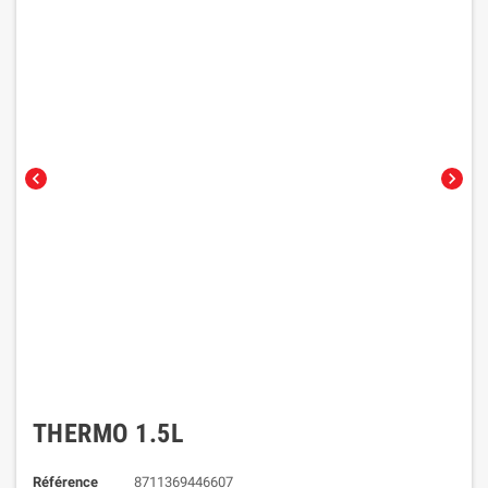
chevron_left
chevron_right
THERMO 1.5L
Référence
8711369446607