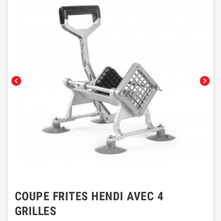
chevron_left
chevron_right
COUPE FRITES HENDI AVEC 4
GRILLES