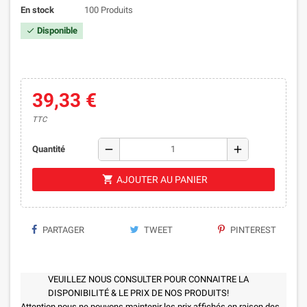
En stock
100 Produits
Disponible
check
39,33 €
TTC
remove
add
Quantité
shopping_cart
AJOUTER AU PANIER
PARTAGER
TWEET
PINTEREST
VEUILLEZ NOUS CONSULTER POUR CONNAITRE LA
DISPONIBILITÉ & LE PRIX DE NOS PRODUITS!
Attention nous ne pouvons maintenir les prix affichés en raison des