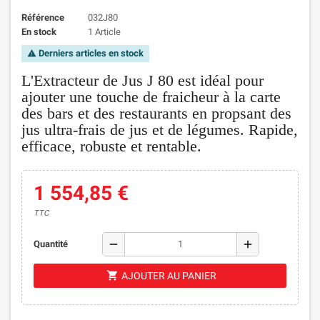
Référence
032J80
En stock
1 Article
Derniers articles en stock
warning
L'Extracteur de Jus J 80 est idéal pour
ajouter une touche de fraicheur à la carte
des bars et des restaurants en propsant des
jus ultra-frais de jus et de légumes. Rapide,
efficace, robuste et rentable.
1 554,85 €
TTC
remove
add
Quantité
shopping_cart
AJOUTER AU PANIER