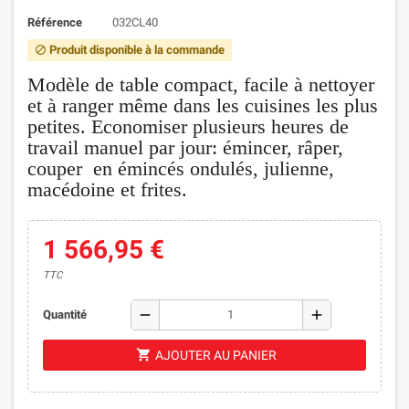
Référence
032CL40
Produit disponible à la commande
block
Modèle de table compact, facile à nettoyer
et à ranger même dans les cuisines les plus
petites. Economiser plusieurs heures de
travail manuel par jour: émincer, râper,
couper en émincés ondulés, julienne,
macédoine et frites.
1 566,95 €
TTC
remove
add
Quantité
shopping_cart
AJOUTER AU PANIER