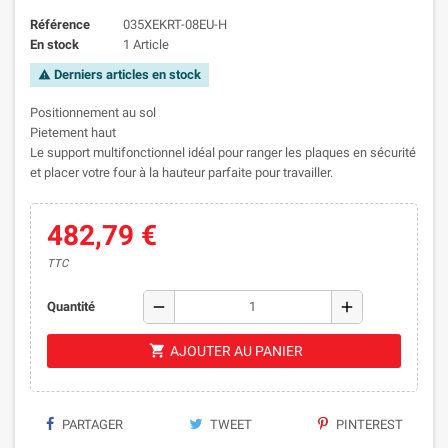
Référence
035XEKRT-08EU-H
En stock
1 Article
Derniers articles en stock
warning
Positionnement au sol
Pietement haut
Le support multifonctionnel idéal pour ranger les plaques en sécurité
et placer votre four à la hauteur parfaite pour travailler.
482,79 €
TTC
remove
add
Quantité
shopping_cart
AJOUTER AU PANIER
PARTAGER
TWEET
PINTEREST