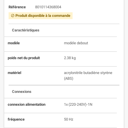
Référence
8010114368004
Produit disponible à la commande
block
Caractéristiques
modèle
modèle debout
poids net du produit
2.38 kg
matériel
acrylonitrile butadiène styrène
(ABS)
Connexions
connexion alimentation
1x (220-240V)-1N
fréquence
50 Hz