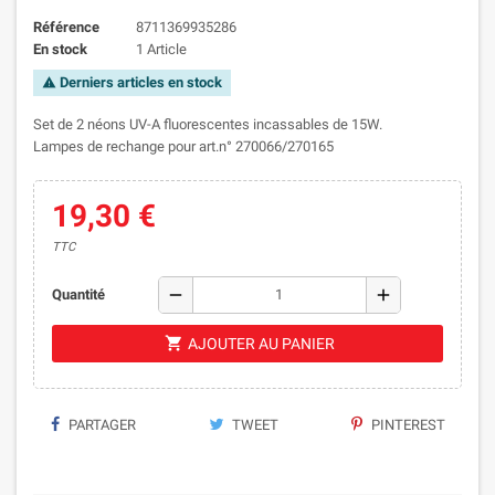
Référence
8711369935286
En stock
1 Article
Derniers articles en stock
warning
Set de 2 néons UV-A fluorescentes incassables de 15W.
Lampes de rechange pour art.n° 270066/270165
19,30 €
TTC
remove
add
Quantité
shopping_cart
AJOUTER AU PANIER
PARTAGER
TWEET
PINTEREST