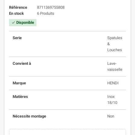
Référence
8711369755808
En stock
6 Produits
Disponible
check
Serie
Spatules
&
Louches
Convient à
Lave-
vaisselle
Marque
HENDI
Matières
Inox
18/10
Nécessite montage
Non