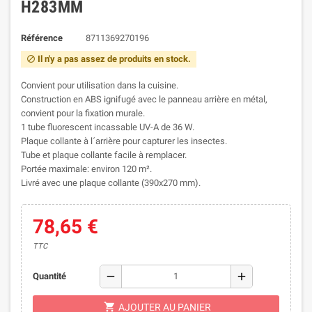
H283MM
Référence
8711369270196
Il n'y a pas assez de produits en stock.
block
Convient pour utilisation dans la cuisine.
Construction en ABS ignifugé avec le panneau arrière en métal,
convient pour la fixation murale.
1 tube fluorescent incassable UV-A de 36 W.
Plaque collante à l´arrière pour capturer les insectes.
Tube et plaque collante facile à remplacer.
Portée maximale: environ 120 m².
Livré avec une plaque collante (390x270 mm).
78,65 €
TTC
remove
add
Quantité
shopping_cart
AJOUTER AU PANIER