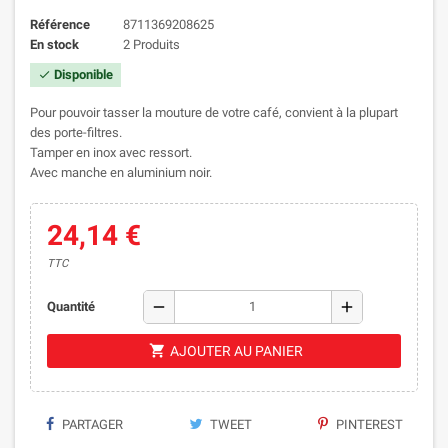
Référence
8711369208625
En stock
2 Produits
Disponible
check
Pour pouvoir tasser la mouture de votre café, convient à la plupart
des porte-filtres.
Tamper en inox avec ressort.
Avec manche en aluminium noir.
24,14 €
TTC
remove
add
Quantité
shopping_cart
AJOUTER AU PANIER
PARTAGER
TWEET
PINTEREST